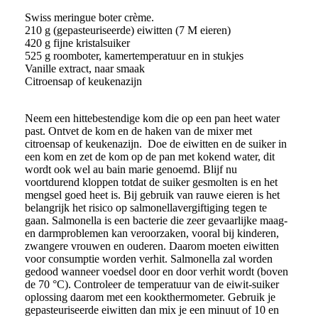
Swiss meringue boter crème.
210 g (gepasteuriseerde) eiwitten (7 M eieren)
420 g fijne kristalsuiker
525 g roomboter, kamertemperatuur en in stukjes
Vanille extract, naar smaak
Citroensap of keukenazijn
Neem een hittebestendige kom die op een pan heet water
past. Ontvet de kom en de haken van de mixer met
citroensap of keukenazijn. Doe de eiwitten en de suiker in
een kom en zet de kom op de pan met kokend water, dit
wordt ook wel au bain marie genoemd. Blijf nu
voortdurend kloppen totdat de suiker gesmolten is en het
mengsel goed heet is. Bij gebruik van rauwe eieren is het
belangrijk het risico op salmonellavergiftiging tegen te
gaan. Salmonella is een bacterie die zeer gevaarlijke maag-
en darmproblemen kan veroorzaken, vooral bij kinderen,
zwangere vrouwen en ouderen. Daarom moeten eiwitten
voor consumptie worden verhit. Salmonella zal worden
gedood wanneer voedsel door en door verhit wordt (boven
de 70 °C). Controleer de temperatuur van de eiwit-suiker
oplossing daarom met een kookthermometer. Gebruik je
gepasteuriseerde eiwitten dan mix je een minuut of 10 en