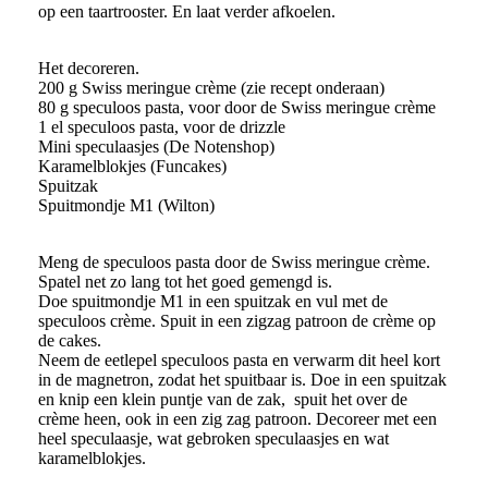
op een taartrooster. En laat verder afkoelen.
Het decoreren.
200 g Swiss meringue crème (zie recept onderaan)
80 g speculoos pasta, voor door de Swiss meringue crème
1 el speculoos pasta, voor de drizzle
Mini speculaasjes (De Notenshop)
Karamelblokjes (Funcakes)
Spuitzak
Spuitmondje M1 (Wilton)
Meng de speculoos pasta door de Swiss meringue crème.
Spatel net zo lang tot het goed gemengd is.
Doe spuitmondje M1 in een spuitzak en vul met de
speculoos crème. Spuit in een zigzag patroon de crème op
de cakes.
Neem de eetlepel speculoos pasta en verwarm dit heel kort
in de magnetron, zodat het spuitbaar is. Doe in een spuitzak
en knip een klein puntje van de zak, spuit het over de
crème heen, ook in een zig zag patroon. Decoreer met een
heel speculaasje, wat gebroken speculaasjes en wat
karamelblokjes.