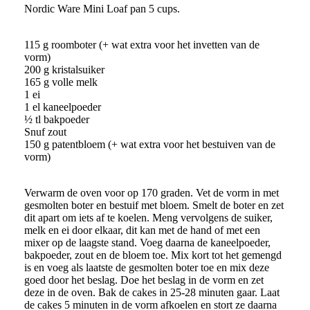
Nordic Ware Mini Loaf pan 5 cups.
115 g roomboter (+ wat extra voor het invetten van de
vorm)
200 g kristalsuiker
165 g volle melk
1 ei
1 el kaneelpoeder
½ tl bakpoeder
Snuf zout
150 g patentbloem (+ wat extra voor het bestuiven van de
vorm)
Verwarm de oven voor op 170 graden. Vet de vorm in met
gesmolten boter en bestuif met bloem. Smelt de boter en zet
dit apart om iets af te koelen. Meng vervolgens de suiker,
melk en ei door elkaar, dit kan met de hand of met een
mixer op de laagste stand. Voeg daarna de kaneelpoeder,
bakpoeder, zout en de bloem toe. Mix kort tot het gemengd
is en voeg als laatste de gesmolten boter toe en mix deze
goed door het beslag. Doe het beslag in de vorm en zet
deze in de oven. Bak de cakes in 25-28 minuten gaar. Laat
de cakes 5 minuten in de vorm afkoelen en stort ze daarna